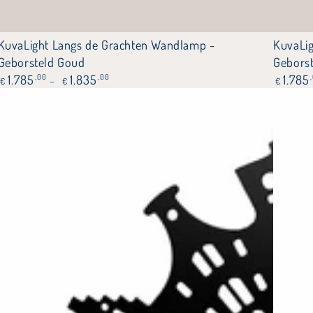
KuvaLight
KuvaLig
KuvaLight Langs de Grachten Wandlamp -
KuvaLi
Langs
Langs
Geborsteld Goud
Gebors
Normale
Normal
1.785
,00
1.835
,00
1.785
de
de
€
€
€
prijs
prijs
Grachten
Grachte
Wandlamp
wandla
-
-
Geborsteld
Geborst
Goud
Koper