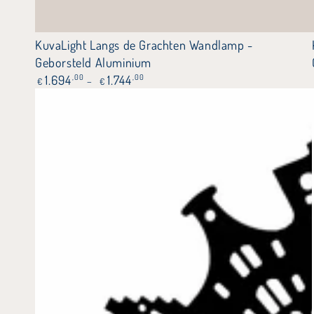
KuvaLight
KuvaLight Langs de Grachten Wandlamp -
Langs
Geborsteld Aluminium
Normale
1.694
,00
1.744
,00
de
€
€
prijs
Grachten
Wandlamp
-
Geborsteld
Aluminium