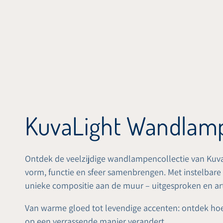
DOORGAAN NAAR
ARTIKEL
Verzameling:
KuvaLight Wandlamp
Ontdek de veelzijdige wandlampencollectie van KuvaL
vorm, functie en sfeer samenbrengen. Met instelbare 
unieke compositie aan de muur – uitgesproken en artist
Van warme gloed tot levendige accenten: ontdek hoe
op een verrassende manier verandert.