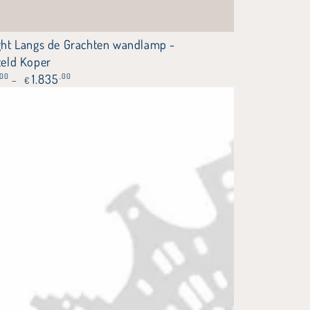
ht
ght Langs de Grachten wandlamp -
teld Koper
e
,00
1.835
,00
€
n
mp
eld