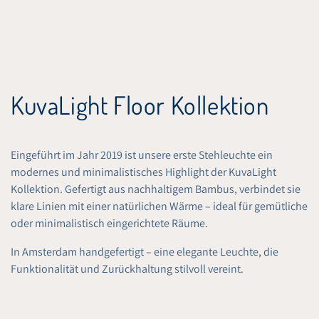
ZUM INHALT
SPRINGEN
Kollektion:
KuvaLight Floor Kollektion
Eingeführt im Jahr 2019 ist unsere erste Stehleuchte ein
modernes und minimalistisches Highlight der KuvaLight
Kollektion. Gefertigt aus nachhaltigem Bambus, verbindet sie
klare Linien mit einer natürlichen Wärme – ideal für gemütliche
oder minimalistisch eingerichtete Räume.
In Amsterdam handgefertigt – eine elegante Leuchte, die
Funktionalität und Zurückhaltung stilvoll vereint.