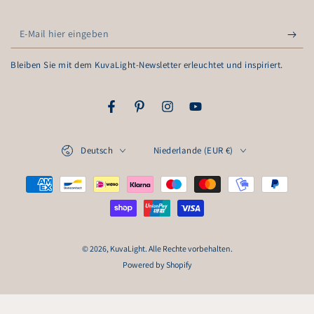
E-
Mail
Bleiben Sie mit dem KuvaLight-Newsletter erleuchtet und inspiriert.
hier
eingeben
Facebook
Pinterest
Instagram
YouTube
Sprache
Land/Region
Deutsch
Niederlande (EUR €)
Zahlungsmöglichkeiten
© 2026,
KuvaLight
. Alle Rechte vorbehalten.
Powered by Shopify