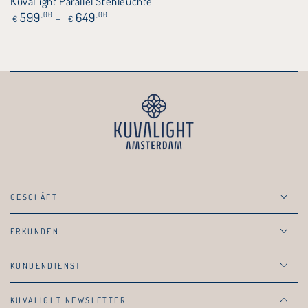
KuvaLight Parallel Stehleuchte
Regulärer
599
,00
649
,00
€
€
Preis
GESCHÄFT
ERKUNDEN
KUNDENDIENST
KUVALIGHT NEWSLETTER