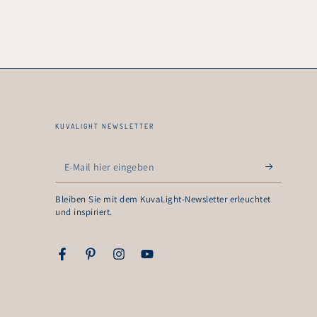
KUVALIGHT NEWSLETTER
E-
Mail
Bleiben Sie mit dem KuvaLight-Newsletter erleuchtet
hier
und inspiriert.
eingeben
Facebook
Pinterest
Instagram
YouTube