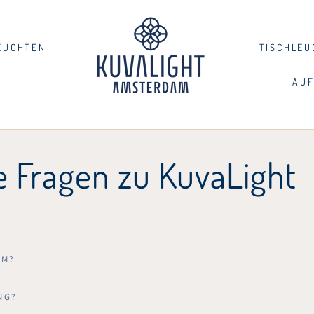
EUCHTEN
TISCHLEU
AUF
te Fragen zu KuvaLight
OM?
NG?