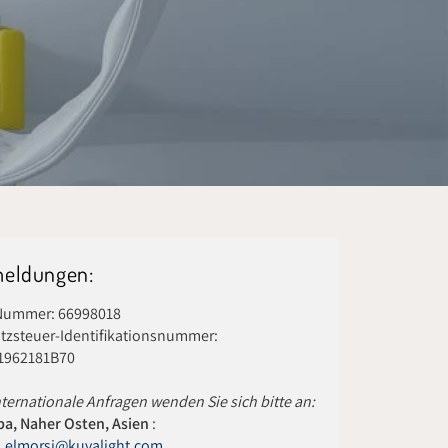
eldungen:
Nummer: 66998018
zsteuer-Identifikationsnummer:
1962181B70
nternationale Anfragen wenden Sie sich bitte an:
a, Naher Osten, Asien
:
m.elmorsi@kuvalight.com