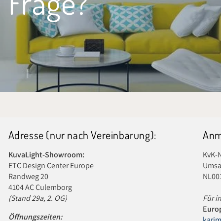
 Frage?
Adresse (nur nach Vereinbarung):
Anm
KuvaLight-Showroom:
KvK-
ETC Design Center Europe
Umsat
Randweg 20
NL00
4104 AC Culemborg
(Stand 29a, 2. OG)
Für i
Europ
Öffnungszeiten:
kari