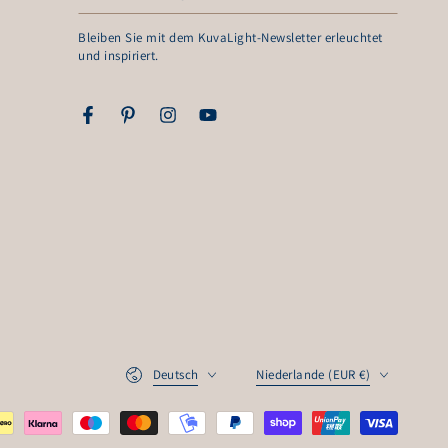
Mail
Bleiben Sie mit dem KuvaLight-Newsletter erleuchtet
hier
und inspiriert.
eingeben
Facebook
Pinterest
Instagram
YouTube
Sprache
Land/Region
Deutsch
Niederlande (EUR €)